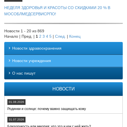
НЕДЕЛЯ ЗДОРОВЬЯ И КРАСОТЫ СО СКИДКАМИ 20 % В
МОСОБЛМЕДСЕРВИСРПО!
Новости 1 - 20 из 869
Начало | Пред. |
1
2
3
4
5
|
След.
|
Конец
Новости здравоохранения
Новости учреждения
О нас пишут
НОВОСТИ
01.08.2026
Родинки и солнце: почему важно защищать кожу
31.07.2026
Близорукость или миопия: что это и как с ней жить?