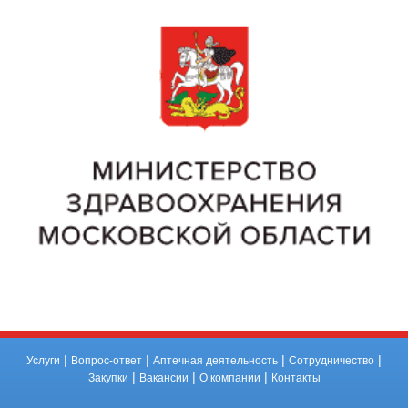
|
|
|
|
Услуги
Вопрос-ответ
Аптечная деятельность
Сотрудничество
|
|
|
Закупки
Вакансии
О компании
Контакты