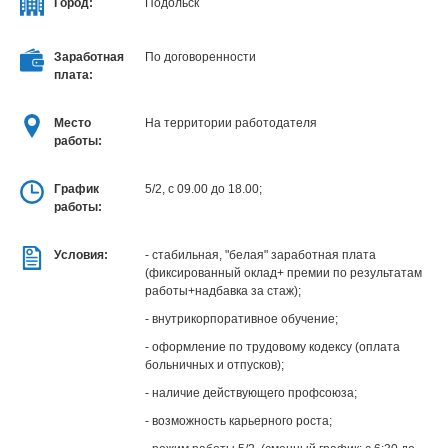
Город:
Подольск
Заработная
По договоренности
плата:
Место
На территории работодателя
работы:
График
5/2, с 09.00 до 18.00;
работы:
Уcловия:
- стабильная, "белая" заработная плата
(фиксированный оклад+ премии по результатам
работы+надбавка за стаж);
- внутрикорпоративное обучение;
- оформление по трудовому кодексу (оплата
больничных и отпусков);
- наличие действующего профсоюза;
- возможность карьерного роста;